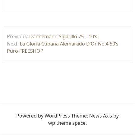
Yazı
Previous:
Dannemann Sigarillo 75 – 10’s
gezinmesi
Next:
La Gloria Cubana Alemarado D’Or No.4 50’s
Puro FREESHOP
Powered by WordPress
Theme: News Axis by
wp theme space
.