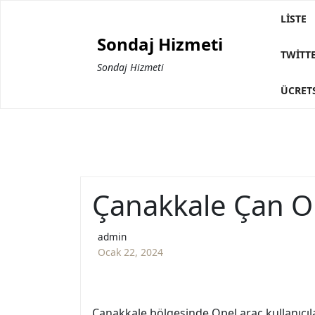
Skip
LISTE
to
Sondaj Hizmeti
content
TWITTE
Sondaj Hizmeti
ÜCRETS
Çanakkale Çan Op
admin
Ocak 22, 2024
Çanakkale bölgesinde Opel araç kullanıcıla