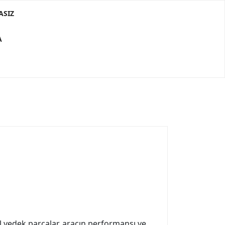
ASIZ
A
al yedek parçalar, aracın performansı ve