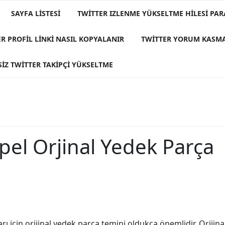
SAYFA LISTESI
TWITTER IZLENME YÜKSELTME HILESI PAR
R PROFIL LINKI NASIL KOPYALANIR
TWITTER YORUM KASM
IZ TWITTER TAKIPÇI YÜKSELTME
el Orjinal Yedek Parça
rı için orijinal yedek parça temini oldukça önemlidir. Orijin