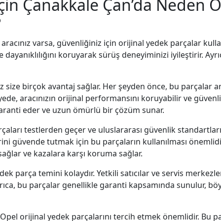
 İçin Çanakkale Çan’da Neden O
?
racınız varsa, güvenliğiniz için orijinal yedek parçalar kul
dayanıklılığını koruyarak sürüş deneyiminizi iyileştirir. Ayrıc
iz size birçok avantaj sağlar. Her şeyden önce, bu parçalar 
yede, aracınızın orijinal performansını koruyabilir ve güvenli
 garanti eder ve uzun ömürlü bir çözüm sunar.
çaları testlerden geçer ve uluslararası güvenlik standartların
rini güvende tutmak için bu parçaların kullanılması önemlidir
sağlar ve kazalara karşı koruma sağlar.
ek parça temini kolaydır. Yetkili satıcılar ve servis merkezl
. Ayrıca, bu parçalar genellikle garanti kapsamında sunulur,
Opel orijinal yedek parçalarını tercih etmek önemlidir. Bu p