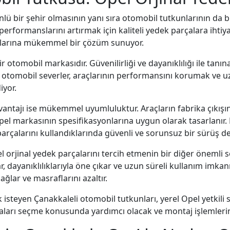
ünlü bir şehir olmasının yanı sıra otomobil tutkunlarının da 
performanslarını artırmak için kaliteli yedek parçalara ihti
unlarına mükemmel bir çözüm sunuyor.
 otomobil markasıdır. Güvenilirliği ve dayanıklılığı ile tanın
ki otomobil severler, araçlarının performansını korumak ve 
iyor.
avantajı ise mükemmel uyumluluktur. Araçların fabrika çıkışı
el markasının spesifikasyonlarına uygun olarak tasarlanır.
parçalarını kullandıklarında güvenli ve sorunsuz bir sürüş de
 orjinal yedek parçalarını tercih etmenin bir diğer önemli se
, dayanıklılıklarıyla öne çıkar ve uzun süreli kullanım imkan
lar ve masraflarını azaltır.
 isteyen Çanakkaleli otomobil tutkunları, yerel Opel yetkili s
aları seçme konusunda yardımcı olacak ve montaj işlemlerini 