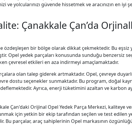
i ve yolcularınızı güvende hissetmek ve aracınızın en iyi şe
alite: Çanakkale Çan’da Orjinal
le özdeşleşen bir bölge olarak dikkat çekmektedir. Bu eşsiz ye
miştir. Opel yedek parçaları konusunda sunduğu benzersiz s
en çevresel etkileri en aza indirmeyi amaçlamaktadır.
parçalara olan talep giderek artmaktadır. Opel, çevreye duya
evre dostu seçenekler sunmaktadır. Bu program, doğal kay
flemektedir. Ayrıca, enerji tüketimini azaltan ve karbon aya
nakkale Çan'daki Orijinal Opel Yedek Parça Merkezi, kaliteye 
mak için yetkin bir ekip tarafından seçilen ve test edilen yed
r. Bu parçalar, araç sahiplerinin Opel markasının özgünl