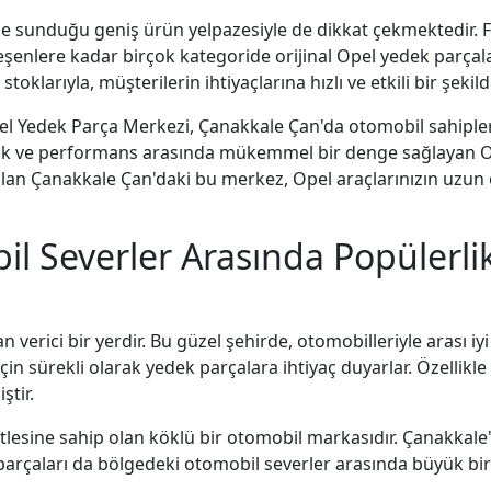
e sunduğu geniş ürün yelpazesiyle de dikkat çekmektedir. F
şenlere kadar birçok kategoride orijinal Opel yedek parçalar
toklarıyla, müşterilerin ihtiyaçlarına hızlı ve etkili bir şekil
pel Yedek Parça Merkezi, Çanakkale Çan'da otomobil sahipleri
ılık ve performans arasında mükemmel bir denge sağlayan O
i olan Çanakkale Çan'daki bu merkez, Opel araçlarınızın uzun 
l Severler Arasında Popülerl
verici bir yerdir. Bu güzel şehirde, otomobilleriyle arası iyi 
sürekli olarak yedek parçalara ihtiyaç duyarlar. Özellikle 
ştir.
tlesine sahip olan köklü bir otomobil markasıdır. Çanakkale'
arçaları da bölgedeki otomobil severler arasında büyük bir