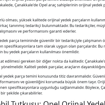
makalede, Çanakkale'de Opel araç sahiplerinin orijinal yedek
rlü olması, yüksek kalitede orijinal yedek parçaların kullanı
kaç tanınmış tedarikçi bulunmaktadır. Bu tedarikçiler, müşte
alışmasını ve performansını garanti ederler.
 yedek parça temininde güvenilir bir tedarikçiyle çalışmanın 
enen spesifikasyonlara tam olarak uygun olan parçalardır. Bu
n bu yedek parçaların kullanılması önemlidir.
at edilmesi gereken bir diğer nokta da kalitedir. Çanakkale'de
yönelmelidir. Kaliteli yedek parçalar, araçların dayanıklılığını
nal yedek parça temini konusunda titiz davranmalıdır. Güvenil
formansını ve güvenliğini korumada büyük önem taşır. Orijin
rlenen spesifikasyonlara uygunluğu sağlanmalıdır. Böylece, Ça
ir şekilde çıkarabilirler.
l Tutkusu: Opel Orjinal Yedek