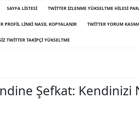
SAYFA LISTESI
TWITTER IZLENME YÜKSELTME HILESI PAR
R PROFIL LINKI NASIL KOPYALANIR
TWITTER YORUM KASM
IZ TWITTER TAKIPÇI YÜKSELTME
dine Şefkat: Kendinizi 