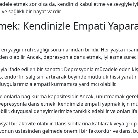
adele etmek zor olsa da, kendinizi kabul etme ve sevgiyle i
 ve sağlıklı bir hayat vardır.
ek: Kendinizle Empati Yaparak
 yaygın ruh sağlığı sorunlarından biridir. Her yaşta insanı 
den olabilir. Ancak, depresyonla dans etmek, iyileşme süreci
a ifade edilen bir sanattır. Depresyonla mücadele eden kişi
, endorfin salgısını artırarak beyinde mutluluk hissi yaratır ve
uygularımızla empati kurmamıza yardımcı olabilir.
e onlarla bağ kurma kapasitesidir. Ancak, unutmamak gerekir
. Depresyonla dans etmek, kendimizle empati yapmak için mü
lir, duygusal deneyimlerimize tanıklık edebilir ve onları ifad
 bir aktivite olabilir. Dans sınıflarına katılarak veya grup 
resyonun üstesinden gelmede önemli bir faktördür ve dans, 