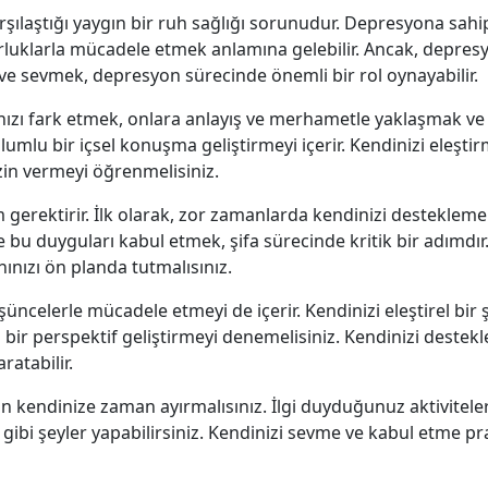
laştığı yaygın bir ruh sağlığı sorunudur. Depresyona sahip
rluklarla mücadele etmek anlamına gelebilir. Ancak, depres
ve sevmek, depresyon sürecinde önemli bir rol oynayabilir.
ınızı fark etmek, onlara anlayış ve merhametle yaklaşmak ve
lu bir içsel konuşma geliştirmeyi içerir. Kendinizi eleştirm
in vermeyi öğrenmelisiniz.
m gerektirir. İlk olarak, zor zamanlarda kendinizi desteklemek
e bu duyguları kabul etmek, şifa sürecinde kritik bir adımdı
ınızı ön planda tutmalısınız.
celerle mücadele etmeyi de içerir. Kendinizi eleştirel bir 
bir perspektif geliştirmeyi denemelisiniz. Kendinizi destekl
atabilir.
in kendinize zaman ayırmalısınız. İlgi duyduğunuz aktivitele
gibi şeyler yapabilirsiniz. Kendinizi sevme ve kabul etme pr