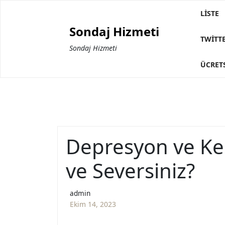
Skip
LISTE
to
Sondaj Hizmeti
content
TWITTE
Sondaj Hizmeti
ÜCRETS
Depresyon ve Ken
ve Seversiniz?
admin
Ekim 14, 2023