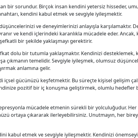
bir sorundur. Birçok insan kendini yetersiz hisseder, umutsu
ahtarı, kendini kabul etmek ve sevgiyle iyileşmektir.
düşüncelerinizi ve deneyimlerinizi anlayışla karşılamaktır.
avranır ve kendi içlerindeki karanlıkla mücadele eder. Ancak
fkatli bir şekilde yaklaşmayı gerektirir.
şefkat dolu bir tutumla yaklaşmaktır. Kendinizi desteklemek,
a çıkmanın temelidir. Sevgiyle iyileşmek, olumsuz düşüncel
yırmak anlamına gelir.
 içsel gücünüzü keşfetmektir. Bu süreçte kişisel gelişim çal
dinize pozitif bir iç konuşma geliştirmek, olumlu hedefler b
depresyonla mücadele etmenin sürekli bir yolculuğudur. Her
üzü ortaya çıkararak ilerleyebilirsiniz. Unutmayın, her bire
ni kabul etmek ve sevgiyle iyileşmektir. Kendinizi önemseyin