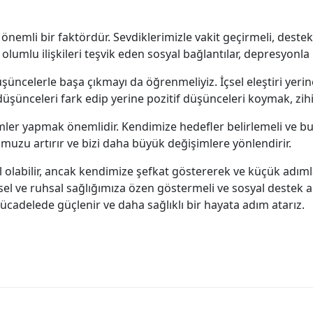
nemli bir faktördür. Sevdiklerimizle vakit geçirmeli, deste
e olumlu ilişkileri teşvik eden sosyal bağlantılar, depresyo
ncelerle başa çıkmayı da öğrenmeliyiz. İçsel eleştiri yerin
ünceleri fark edip yerine pozitif düşünceleri koymak, zihin
mler yapmak önemlidir. Kendimize hedefler belirlemeli ve b
umuzu artırır ve bizi daha büyük değişimlere yönlendirir.
olabilir, ancak kendimize şefkat göstererek ve küçük adımla
iksel ve ruhsal sağlığımıza özen göstermeli ve sosyal deste
cadelede güçlenir ve daha sağlıklı bir hayata adım atarız.