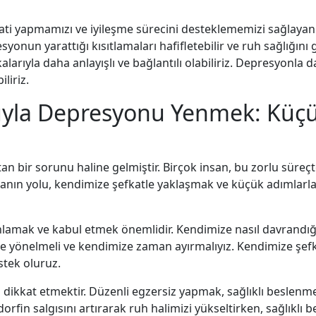
i yapmamızı ve iyileşme sürecini desteklememizi sağlayan e
nun yarattığı kısıtlamaları hafifletebilir ve ruh sağlığını ge
rıyla daha anlayışlı ve bağlantılı olabiliriz. Depresyonla da
liriz.
luyla Depresyonu Yenmek: Küçü
 bir sorunu haline gelmiştir. Birçok insan, bu zorlu süre
anın yolu, kendimize şefkatle yaklaşmak ve küçük adımlar
 anlamak ve kabul etmek önemlidir. Kendimize nasıl davrandı
ere yönelmeli ve kendimize zaman ayırmalıyız. Kendimize şef
stek oluruz.
za dikkat etmektir. Düzenli egzersiz yapmak, sağlıklı beslen
orfin salgısını artırarak ruh halimizi yükseltirken, sağlıklı 