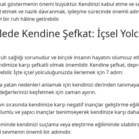
fkat göstermenin önemi büyüktür. Kendinizi kabul etme ve 
bul etmek ve nazik davranmak, iyileşme sürecinde önemli adı
 bir ruh hâline getirebilir.
ede Kendine Şefkat: İçsel Yo
 sağlığı sorunudur ve birçok insanın hayatını olumsuz etki
endimize karşı şefkatli olmak önemlidir. Kendine şefkat, dep
yebilir. İşte içsel yolculuğunuzda ilerlemek için 7 adım:
a yatan nedenleri anlamak için kendinizi derinden tanımaya
eğerlerinizi keşfetmek için zaman ayırın.
 sırasında kendimize karşı negatif inançlar geliştirme eğil
lumlu ve yapıcı inançlar benimseyerek kendinize karşı daha s
inde kendinizi suçlama veya eleştirme eğiliminde olabilirs
zi sevmenin önemli bir adımıdır.