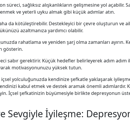
on süreci, sağlıksız alışkanlıkların gelişmesine yol açabilir. 
enmek ve yeterli uyku almak gibi küçük adımlar atın.
a da kötüleştirebilir. Destekleyici bir çevre oluşturun ve ai
ükünüzü azaltmanıza yardımcı olabilir.
ğunuzda rahatlama ve yeniden şarj olma zamanları ayırın. Ke
n gösterin.
reci sabır gerektirir. Küçük hedefler belirleyerek adım adım 
ayarak motivasyonunuzu yüksek tutun.
sel yolculuğunuzda kendinize şefkatle yaklaşarak iyileşme şa
endinizi kabul etmek ve destek aramak önemli adımlardır. K
yin. İçsel şefkatinizin büyümesiyle birlikte depresyonun üst
e Sevgiyle İyileşme: Depresyo