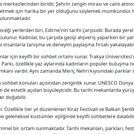
i merkezlerinden biridir. Şehrin zengin mirası ve canlı atmosfer
t etmek için harika bir yer olduğunu söylemek mümkündür.
bulunmaktadır.
eği yerlerden biri, Edirne'nin tarihi çarşısıdır. Burada yerel 
bulunur. Kadınlar, bu çarşıda gezip alışveriş yaparken bir yan
i insanlarla tanışma ve deneyim paylaşma fırsatı yakalayabili
dınlar için keyifli bir sohbet ortamı sunar. Trakya Üniversite
arkı, özellikle yaz aylarında kadınların popüler buluşma no
mkanı vardır. Aynı zamanda Meriç Nehri kıyısındaki parklar 
in sohbet konuları açısından zenginlik sunar. UNESCO Dünya 
hem de estetik açıdan büyüleyicidir. Bu tarihi mekanlarda yür
er doğabilir.
 Özellikle her yıl düzenlenen Kiraz Festivali ve Balkan Şenlikl
ve geleneksel kostümler eşliğinde keyifli sohbetlere dalabilir
l bir ortam sunmaktadır. Tarihi mekanları, parkları, festivall