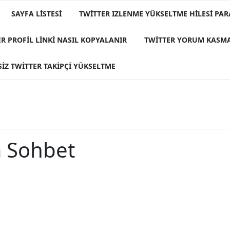
SAYFA LISTESI
TWITTER IZLENME YÜKSELTME HILESI PAR
R PROFIL LINKI NASIL KOPYALANIR
TWITTER YORUM KASM
IZ TWITTER TAKIPÇI YÜKSELTME
a Sohbet