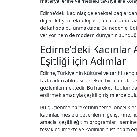
materyallerine ve mesleki tavsiyelere kolayc
Edirne'deki kadınlar, geleneksel bağlarda
diğer iletişim teknolojileri, onlara daha
de katkıda bulunmaktadır. Bu nedenle, Edir
veriyor hem de modern dünyanın sunduğu fı
Edirne’deki Kadınlar
Eşitliği için Adımlar
Edirne, Türkiye'nin kültürel ve tarihi zeng
fazla adım atılması gereken bir alan olara
gözlemlenmektedir. Bu hareket, toplumda k
erdirmek amacıyla çeşitli girişimlerde bul
Bu güçlenme hareketinin temel önceliklerin
kadınlar, mesleki becerilerini geliştirme
amaçla, çeşitli eğitim programları, seminer
teşvik edilmekte ve kadınların istihdam edi