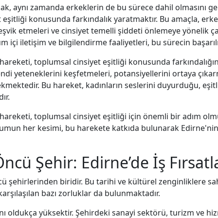
tmak, aynı zamanda erkeklerin de bu sürece dahil olmasını ge
et eşitliği konusunda farkındalık yaratmaktır. Bu amaçla, erk
teşvik etmeleri ve cinsiyet temelli şiddeti önlemeye yönelik 
içi iletişim ve bilgilendirme faaliyetleri, bu sürecin başarıl
hareketi, toplumsal cinsiyet eşitliği konusunda farkındalı
endi yeteneklerini keşfetmeleri, potansiyellerini ortaya çık
rekmektedir. Bu hareket, kadınların seslerini duyurduğu, eş
ır.
reketi, toplumsal cinsiyet eşitliği için önemli bir adım olm
plumun her kesimi, bu harekete katkıda bulunarak Edirne'nin
cü Şehir: Edirne’de İş Fırsatla
şehirlerinden biridir. Bu tarihi ve kültürel zenginliklere sahip
karşılaşılan bazı zorluklar da bulunmaktadır.
ı oldukça yüksektir. Şehirdeki sanayi sektörü, turizm ve hiz