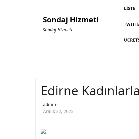
Skip
LISTE
to
Sondaj Hizmeti
content
TWITTE
Sondaj Hizmeti
ÜCRETS
Edirne Kadınlarl
admin
Aralık 22, 2023