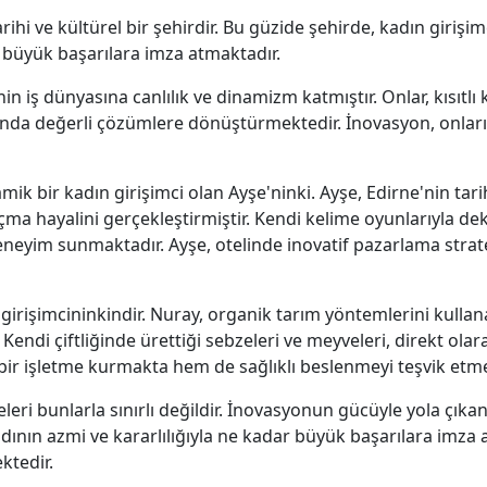
rihi ve kültürel bir şehirdir. Bu güzide şehirde, kadın girişi
e büyük başarılara imza atmaktadır.
'nin iş dünyasına canlılık ve dinamizm katmıştır. Onlar, kısıt
asında değerli çözümlere dönüştürmektedir. İnovasyon, onların
namik bir kadın girişimci olan Ayşe'ninki. Ayşe, Edirne'nin 
açma hayalini gerçekleştirmiştir. Kendi kelime oyunlarıyla deko
eneyim sunmaktadır. Ayşe, otelinde inovatif pazarlama stratej
ı girişimcininkindir. Nuray, organik tarım yöntemlerini kulla
r. Kendi çiftliğinde ürettiği sebzeleri ve meyveleri, direkt ol
ir işletme kurmakta hem de sağlıklı beslenmeyi teşvik etme
leri bunlarla sınırlı değildir. İnovasyonun gücüyle yola çıkan 
adının azmi ve kararlılığıyla ne kadar büyük başarılara imza 
ktedir.