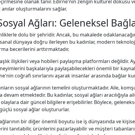
geçirmesine olanak tanır. Edirne'nin zengin kültürel dokusu 
 anılar oluşturmalarını sağlar.
 Sosyal Ağları: Geleneksel Bağ
inliklerle dolu bir şehridir. Ancak, bu makalede odaklanacağ
 sanal dünyaya doğru ilerleyen bu kadınlar, modern teknolojin
ma becerilerini arttırmaktadır.
şlık ilişkileri veya hobileri paylaşma platformları değildir. A
eneyimlerini başkalarıyla paylaşabilecekleri önemli bir kayna
'nin coğrafi sınırlarını aşarak insanlar arasında bağlar ku
nların sosyal ağlarının temelini oluşturmaktadır. Aile, komşu
devam etmektedir. Bu kadınlar, sosyal ağları aracılığıyla aile 
 olaylara dair güncel bilgilere erişebilirler. Böylece, gelene
güçlü sosyal ağlar oluştururlar.
ğlarının bir diğer önemli boyutu ise iş dünyasında ve kişisel 
ni tanıtabilir, ürünlerini pazarlayabilir ve müşteri tabanların