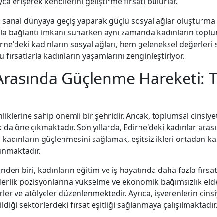
a erişerek kendilerini geliştirme fırsatı bulurlar.
n sanal dünyaya geçiş yaparak güçlü sosyal ağlar oluşturma
 fazla bağlantı imkanı sunarken aynı zamanda kadınların to
ne'deki kadınların sosyal ağları, hem geleneksel değerleri 
rsatlarla kadınların yaşamlarını zenginleştiriyor.
 Arasında Güçlenme Hareketi: 
inliklerine sahip önemli bir şehridir. Ancak, toplumsal cinsiy
k da öne çıkmaktadır. Son yıllarda, Edirne'deki kadınlar ara
adınların güçlenmesini sağlamak, eşitsizlikleri ortadan kald
unmaktadır.
den biri, kadınların eğitim ve iş hayatında daha fazla fırsat
, liderlik pozisyonlarına yükselme ve ekonomik bağımsızlık 
ler ve atölyeler düzenlenmektedir. Ayrıca, işverenlerin cinsiy
ldiği sektörlerdeki fırsat eşitliği sağlanmaya çalışılmaktadır.