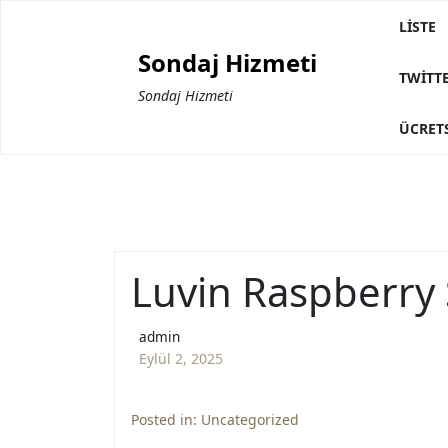
Skip
LISTE
to
Sondaj Hizmeti
content
TWITTE
Sondaj Hizmeti
ÜCRETS
Luvin Raspberry S
admin
Eylül 2, 2025
Posted in:
Uncategorized