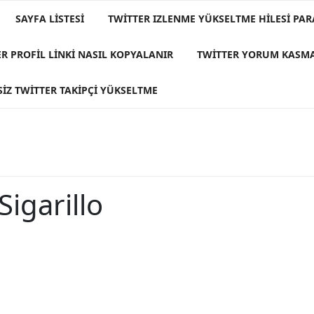
SAYFA LISTESI
TWITTER IZLENME YÜKSELTME HILESI PAR
R PROFIL LINKI NASIL KOPYALANIR
TWITTER YORUM KASM
IZ TWITTER TAKIPÇI YÜKSELTME
igarillo