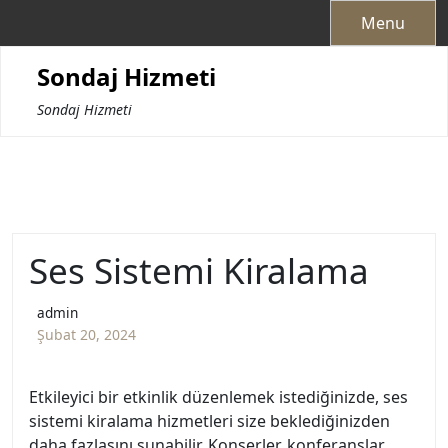
Skip
Menu
to
content
Sondaj Hizmeti
Sondaj Hizmeti
Ses Sistemi Kiralama
admin
Şubat 20, 2024
Etkileyici bir etkinlik düzenlemek istediğinizde, ses
sistemi kiralama hizmetleri size beklediğinizden
daha fazlasını sunabilir. Konserler, konferanslar,