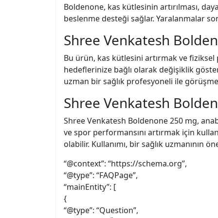
Boldenone, kas kütlesinin artırılması, dayan
beslenme desteği sağlar. Yaralanmalar sonr
Shree Venkatesh Bolden
Bu ürün, kas kütlesini artırmak ve fizikse
hedeflerinize bağlı olarak değişiklik göster
uzman bir sağlık profesyoneli ile görüşme
Shree Venkatesh Bolde
Shree Venkatesh Boldenone 250 mg, anabol
ve spor performansını artırmak için kullanı
olabilir. Kullanımı, bir sağlık uzmanının ö
“@context”: “https://schema.org”,
“@type”: “FAQPage”,
“mainEntity”: [
{
“@type”: “Question”,