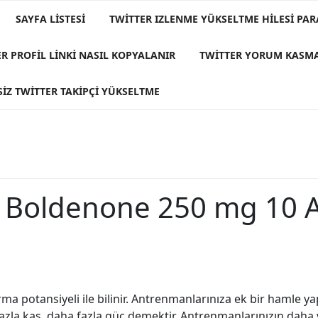
SAYFA LISTESI
TWITTER IZLENME YÜKSELTME HILESI PAR
R PROFIL LINKI NASIL KOPYALANIR
TWITTER YORUM KASM
IZ TWITTER TAKIPÇI YÜKSELTME
 Boldenone 250 mg 10 A
ma potansiyeli ile bilinir. Antrenmanlarınıza ek bir hamle ya
 fazla kas, daha fazla güç demektir. Antrenmanlarınızın dah