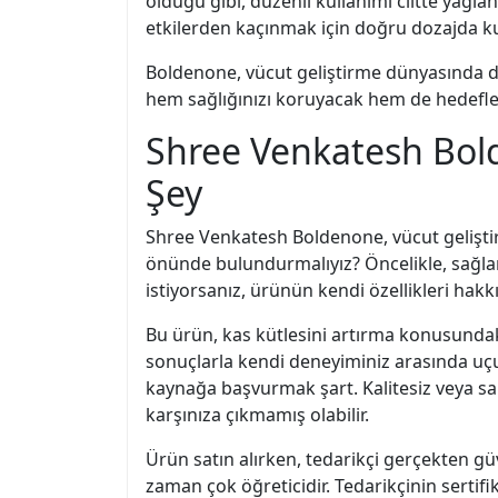
olduğu gibi, düzenli kullanımı ciltte yağla
etkilerden kaçınmak için doğru dozajda ku
Boldenone, vücut geliştirme dünyasında di
hem sağlığınızı koruyacak hem de hedefleri
Shree Venkatesh Bol
Şey
Shree Venkatesh Boldenone, vücut gelişti
önünde bulundurmalıyız? Öncelikle, sağl
istiyorsanız, ürünün kendi özellikleri hakkı
Bu ürün, kas kütlesini artırma konusundaki
sonuçlarla kendi deneyiminiz arasında uçur
kaynağa başvurmak şart. Kalitesiz veya sahte
karşınıza çıkmamış olabilir.
Ürün satın alırken, tedarikçi gerçekten güv
zaman çok öğreticidir. Tedarikçinin sertif