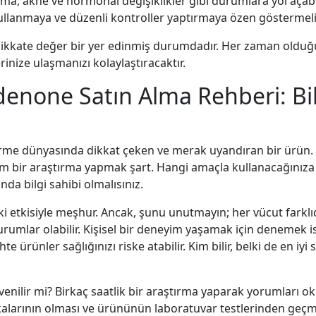
nma, akne ve hormonal değişiklikler gibi durumlara yol açabil
llanmaya ve düzenli kontroller yaptırmaya özen göstermelid
kkate değer bir yer edinmiş durumdadır. Her zaman olduğu gi
nize ulaşmanızı kolaylaştıracaktır.
denone Satın Alma Rehberi: B
rme dünyasında dikkat çeken ve merak uyandıran bir ürün. P
am bir araştırma yapmak şart. Hangi amaçla kullanacağınız
nda bilgi sahibi olmalısınız.
 etkisiyle meşhur. Ancak, şunu unutmayın; her vücut farklıdı
umlar olabilir. Kişisel bir deneyim yaşamak için denemek ist
 ürünler sağlığınızı riske atabilir. Kim bilir, belki de en iy
enilir mi? Birkaç saatlik bir araştırma yaparak yorumları oku
ikalarının olması ve ürününün laboratuvar testlerinden geçmi