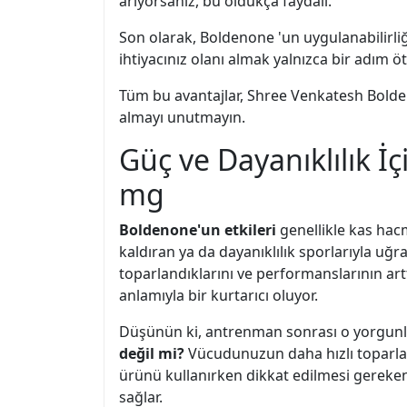
arıyorsanız, bu oldukça faydalı.
Son olarak, Boldenone 'un uygulanabilirli
ihtiyacınız olanı almak yalnızca bir adım ö
Tüm bu avantajlar, Shree Venkatesh Bolde
almayı unutmayın.
Güç ve Dayanıklılık İ
mg
Boldenone'un etkileri
genellikle kas hacmi
kaldıran ya da dayanıklılık sporlarıyla uğr
toparlandıklarını ve performanslarının art
anlamıyla bir kurtarıcı oluyor.
Düşünün ki, antrenman sonrası o yorgunluk
değil mi?
Vücudunuzun daha hızlı toparlama
ürünü kullanırken dikkat edilmesi gereken
sağlar.