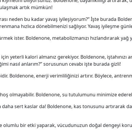
 kıymetini biliyorsunuz. Boldenone, dayanıklılığı artırara
e ulaşmak artık mümkün!
nrası neden bu kadar yavaş iyileşiyorum?” İşte burada Bold
renmana hızlıca dönebilmenizi sağlıyor. Yavaş iyileşme günler
rmek ister. Boldenone, metabolizmanızı hızlandırarak yağ y
 yeterli kalori almanız gerekiyor. Boldenone, iştahınızı art
iğimi nasıl anlarım?” sorusunun cevabı işte burada gizli!
idir. Boldenone, enerji verimliliğinizi artırır. Böylece, ant
 hoş olmayabilir. Boldenone, su tutulumunu minimize ederek
 daha sert kaslar da! Boldenone, kas tonusunu artırarak da
e olumlu bir etki yaparak, vücudunuzun doğal dengeyi korumas