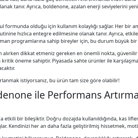
anak tanır. Ayrıca, boldenone, azalan enerji seviyelerini 
ormunda olduğu için kullanım kolaylığı sağlar. Her bir ampu
utinine hızlıca entegre edilmesine olanak tanır. Ayrıca, etkile
enman programlarına sahip bireyler için, bu durum büyük bir 
alırken dikkat etmeniz gereken en önemli nokta, güvenilir b
n kritik öneme sahiptir. Piyasada sahte ürünler ile karşılaşm
caktır.
lanmak istiyorsanız, bu ürün tam size göre olabilir!
denone ile Performans Artırm
etkili bir bileşiktir. Doğru dozajda kullanıldığında, kas li
ar. Kendinizi her an daha fazla geliştirilmiş hissetmek, mot