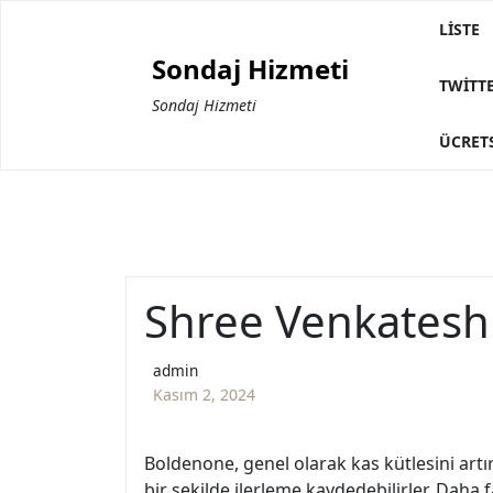
Skip
LISTE
to
Sondaj Hizmeti
content
TWITTE
Sondaj Hizmeti
ÜCRETS
Shree Venkatesh
admin
Kasım 2, 2024
Boldenone, genel olarak kas kütlesini artır
bir şekilde ilerleme kaydedebilirler. Daha