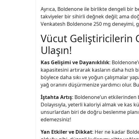
Ayrıca, Boldenone ile birlikte dengeli bir
takviyeler bir sihirli değnek değil; ama do
Venkatesh Boldenone 250 mg deneyimi, güç v
Vücut Geliştiricileri
Ulaşın!
Kas Gelişimi ve Dayanıklılık
: Boldenone’
kapasitesini artırarak kasların daha hızlı
böylece daha sıkı ve yoğun çalışmalar yapa
yağ oranını düşürmenize yardımcı olur. Bu i
İştahta Artış
: Boldenone’un etkilerinden b
Dolayısıyla, yeterli kaloriyi almak ve kas
unsurlardan biri de doğru beslenme planı.
edemezsiniz!
Yan Etkiler ve Dikkat
: Her ne kadar Bolde