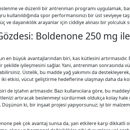
 beslenme ve düzenli bir antrenman programı uygulamak, başa
ğru kullanıldığında spor performansınızı bir üst seviyeye taşı
e dayanıklılık arayanlar için ciddiye alınası bir yolculuk 
n Gözdesi: Boldenone 250 mg ile
un en büyük avantajlarından biri, kas kütlesini artırmasıdı
 bir şekilde iyileşmesini sağlar. Yani, antrenman sonrasında
bilirsiniz. Üstelik, bu madde yağ yakımını da destekleyerek
ki etkisi, vücut geliştirme hedeflerine ulaşmayı daha da kola
iri de iştahın artmasıdır. Bazı kullanıcılara göre, bu maddey
 kütlenizi artıracak beslenmeyi sürdürmek oldukça kolay hale
 Düşünün ki, bir inşaat projesi yapıyorsunuz; iyi bir malze
none pek çok avantaj sunsa da, yan etkilere karşı dikkatli 