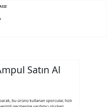
ASIZ
A
mpul Satın Al
parak, bu ürünü kullanan sporcular, hızlı
a verimli geçmesine yardımcı olurken,