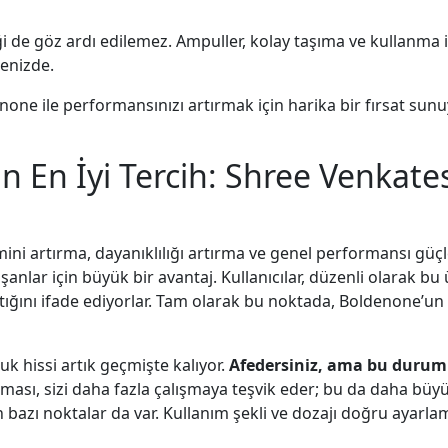
ği de göz ardı edilemez. Ampuller, kolay taşıma ve kullanm
tenizde.
none ile performansınızı artırmak için harika bir fırsat s
çin En İyi Tercih: Shree Venka
ni artırma, dayanıklılığı artırma ve genel performansı güçlend
aşanlar için büyük bir avantaj. Kullanıcılar, düzenli olarak bu
tığını ifade ediyorlar. Tam olarak bu noktada, Boldenone’un s
 hissi artık geçmişte kalıyor.
Afedersiniz, ama bu duru
sı, sizi daha fazla çalışmaya teşvik eder; bu da daha büyük
 bazı noktalar da var. Kullanım şekli ve dozajı doğru ayarl