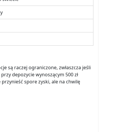
ry
je są raczej ograniczone, zwłaszcza jeśli
 przy depozycie wynoszącym 500 zł
rzynieść spore zyski, ale na chwilę