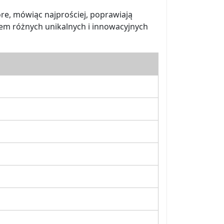
re, mówiąc najprościej, poprawiają
em różnych unikalnych i innowacyjnych