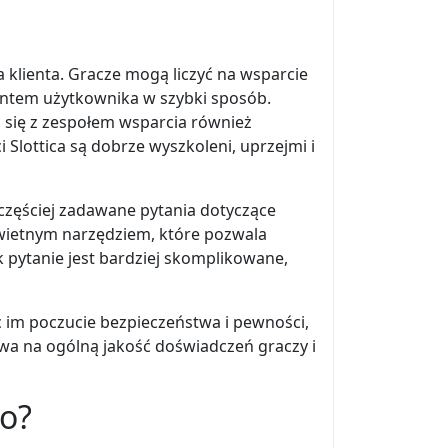
 klienta. Gracze mogą liczyć na wsparcie
kontem użytkownika w szybki sposób.
 się z zespołem wsparcia również
 Slottica są dobrze wyszkoleni, uprzejmi i
częściej zadawane pytania dotyczące
 świetnym narzędziem, które pozwala
k pytanie jest bardziej skomplikowane,
c im poczucie bezpieczeństwa i pewności,
ywa na ogólną jakość doświadczeń graczy i
o?