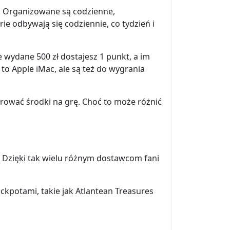
h. Organizowane są codzienne,
e odbywają się codziennie, co tydzień i
 wydane 500 zł dostajesz 1 punkt, a im
to Apple iMac, ale są też do wygrania
rować środki na grę. Choć to może różnić
Dzięki tak wielu różnym dostawcom fani
kpotami, takie jak Atlantean Treasures