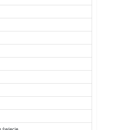
 świecie