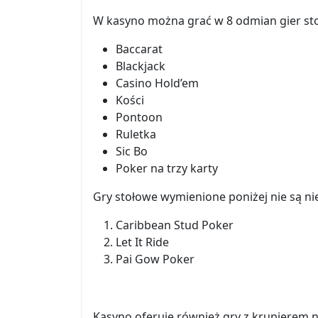
W kasyno można grać w 8 odmian gier st
Baccarat
Blackjack
Casino Hold’em
Kości
Pontoon
Ruletka
Sic Bo
Poker na trzy karty
Gry stołowe wymienione poniżej nie są nie
Caribbean Stud Poker
Let It Ride
Pai Gow Poker
Kasyno oferuje również gry z krupierem n