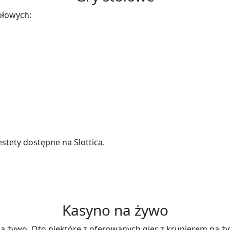
ołowych:
stety dostępne na Slottica.
Kasyno na żywo
a żywo. Oto niektóre z oferowanych gier z krupierem na ż