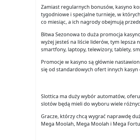
Zamiast regularnych bonusów, kasyno konc
tygodniowe i specjalne turnieje, w który
co miesiąc, a ich nagrody obejmują przedm
Bitwa Sezonowa to duża promocja kasyno, 
wyżej jesteś na liście liderów, tym lepsz
smartfony, laptopy, telewizory, tablety, s
Promocje w kasyno są głównie nastawione
się od standardowych ofert innych kasyn o
Slottica ma duży wybór automatów, ofer
slotów będą mieli do wyboru wiele różnyc
Gracze, którzy chcą wygrać naprawdę duż
Mega Moolah, Mega Moolah i Mega Fortu