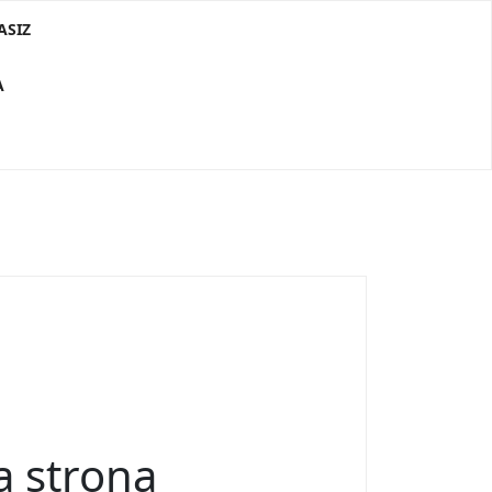
ASIZ
A
a strona