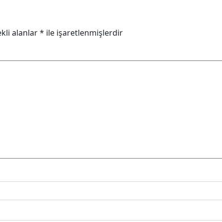
kli alanlar
*
ile işaretlenmişlerdir