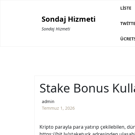
Skip
LISTE
to
Sondaj Hizmeti
content
TWITTE
Sondaj Hizmeti
ÜCRETS
Stake Bonus Kulla
admin
Temmuz 1, 2026
Kripto parayla para yatırıp çekilebilen, dü
https://bit.ly/staketurk adresinden ulaş