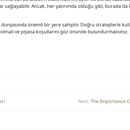
 sağlayabilir. Ancak, her yatırımda olduğu gibi, burada da 
dünyasında önemli bir yere sahiptir. Doğru stratejilerle kullan
i olmalı ve piyasa koşullarını göz önünde bulundurmalısınız.
eri
Next:
The İmportance Of