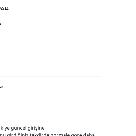
ASIZ
A
r
kiye güncel girişine
unu girdiğiniz takdirde normale göre daha