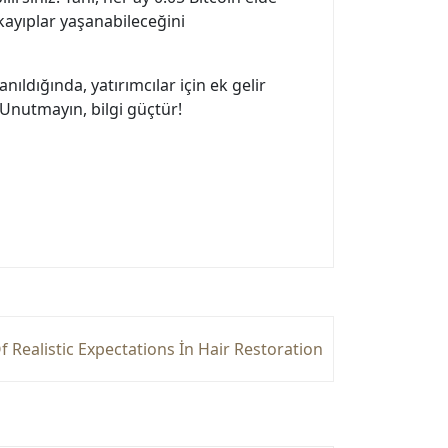
kayıplar yaşanabileceğini
ıldığında, yatırımcılar için ek gelir
 Unutmayın, bilgi güçtür!
 Realistic Expectations İn Hair Restoration