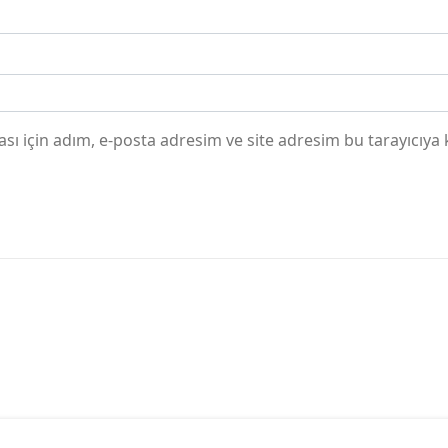
ı için adım, e-posta adresim ve site adresim bu tarayıcıya 