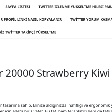
SAYFA LISTESI
TWITTER IZLENME YÜKSELTME HILESI PAR
R PROFIL LINKI NASIL KOPYALANIR
TWITTER YORUM KASM
IZ TWITTER TAKIPÇI YÜKSELTME
 20000 Strawberry Kiwi
tasarıma sahip. Elinize aldığınızda, hafifliği ve ergonomik 
r için adeta bir ziyafet. Bu tat, hem ferahlatıcı hem de tatl