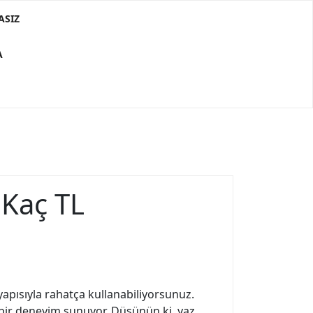
ASIZ
A
 Kaç TL
yapısıyla rahatça kullanabiliyorsunuz.
ı bir deneyim sunuyor. Düşünün ki, yaz