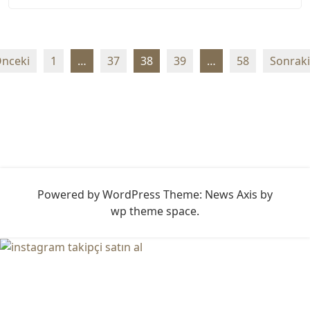
Yazı
nceki
1
…
37
38
39
…
58
Sonraki
sayfalaması
Powered by WordPress
Theme: News Axis by
wp theme space
.