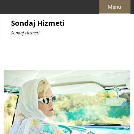
Skip
Menu
to
content
Sondaj Hizmeti
Sondaj Hizmeti